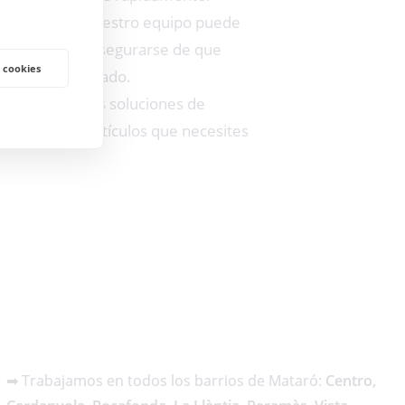
e Muebles
: Nuestro equipo puede
uebles para asegurarse de que
 cookies
en perfecto estado.
les
: Ofrecemos soluciones de
a aquellos artículos que necesites
➡ Trabajamos en todos los barrios de Mataró:
Centro,