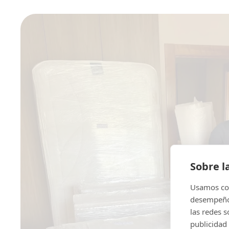
Sobre l
Usamos coo
desempeño 
las redes 
publicidad 