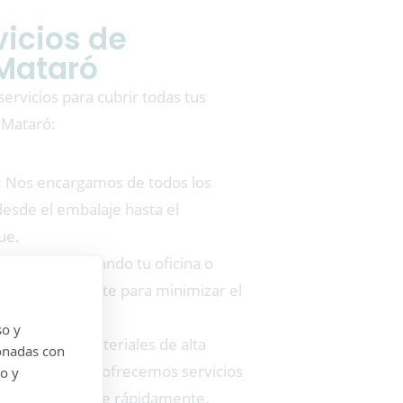
vicios de
Mataró
rvicios para cubrir todas tus
 Mataró:
: Nos encargamos de todos los
esde el embalaje hasta el
ue.
Si estás trasladando tu oficina o
ervicio eficiente para minimizar el
so y
: Utilizamos materiales de alta
onadas con
 pertenencias y ofrecemos servicios
do y
rte a instalarte rápidamente.