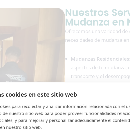
Nuestros Ser
Mudanza en 
Ofrecemos una variedad de se
necesidades de mudanza en
Mudanzas Residenciales
aspectos de tu mudanza, d
transporte y el desempaq
Mudanzas Comerciales
: 
negocio, garantizamos un s
as cookies en este sitio web
tiempo de inactividad.
kies para recolectar y analizar información relacionada con el u
Embalaje y Desembalaje
de nuestro sitio web para poder proveer funcionalidades relaci
calidad para proteger tus
sociales, y para mejorar y personalizar adecuadamente el conteni
en nuestro sitio web.
de desembalaje para ayuda