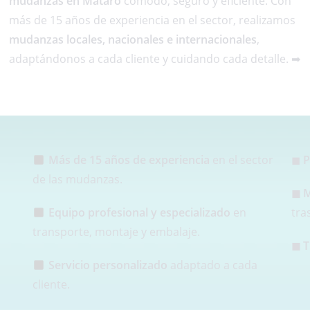
mudanzas en Mataró
cómodo, seguro y eficiente. Con
más de 15 años de experiencia en el sector, realizamos
mudanzas locales, nacionales e internacionales
,
adaptándonos a cada cliente y cuidando cada detalle. ➡
Más de 15 años de experiencia
en el sector
◼
P
de las mudanzas.
◼ M
Equipo profesional y especializado
en
tra
transporte, montaje y embalaje.
◼ T
Servicio personalizado
adaptado a cada
cliente.