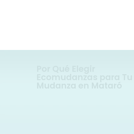
Por Qué Elegir
Ecomudanzas para Tu
Mudanza en Mataró