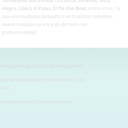
Cerdanyola, Rocafonda, La Llàntia, Peramàs, Vista
Alegre, Cirera, El Palau, El Pla d’en Boet
, entre otros. Ya
sea una mudanza pequeña o un traslado completo,
nuestro equipo se encarga de todo con
profesionalidad.
resupuesto gratuito y sin compromiso.
áxima puntualidad y eficiencia
en cada
slado.
ransparencia total en los precios.