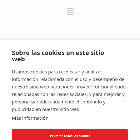
Mudanzas en España y Europa
Sobre las cookies en este sitio
web
Usamos cookies para recolectar y analizar
información relacionada con el uso y desempeño de
Información
nuestro sitio web para poder proveer funcionalidades
relacionadas con las redes sociales, y para mejorar y
personalizar adecuadamente el contenido y
PREGUNTAS FRECUENTES
publicidad en nuestro sitio web.
AVISO LEGAL Y POLÍTICA DE PRIVACIDAD
Más información
POLÍTICA DE COOKIES
Permitir todas las cookies