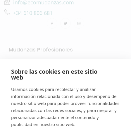
info@ecomudanzas.com
+34 610 806 681
Mudanzas Profesionales
Sobre las cookies en este sitio
web
Usamos cookies para recolectar y analizar
Mudanzas en España y Europa
información relacionada con el uso y desempeño de
nuestro sitio web para poder proveer funcionalidades
relacionadas con las redes sociales, y para mejorar y
personalizar adecuadamente el contenido y
publicidad en nuestro sitio web.
Información