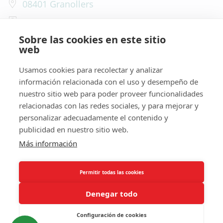
08401 Granollers
info@ecomudanzas.com
Sobre las cookies en este sitio
+34 610 806 681
web
Usamos cookies para recolectar y analizar
información relacionada con el uso y desempeño de
nuestro sitio web para poder proveer funcionalidades
Mudanzas Profesionales
relacionadas con las redes sociales, y para mejorar y
personalizar adecuadamente el contenido y
publicidad en nuestro sitio web.
Más información
Mudanzas en España y Europa
Permitir todas las cookies
Denegar todo
Configuración de cookies